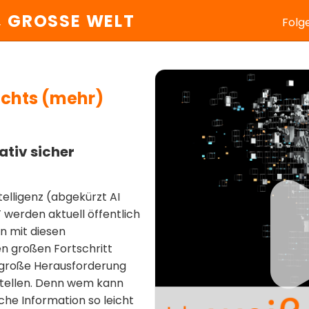
, GROSSE WELT
Folg
nichts (mehr)
ativ sicher
telligenz (abgekürzt AI
 werden aktuell öffentlich
n mit diesen
en großen Fortschritt
e große Herausforderung
stellen. Denn wem kann
iche Information so leicht